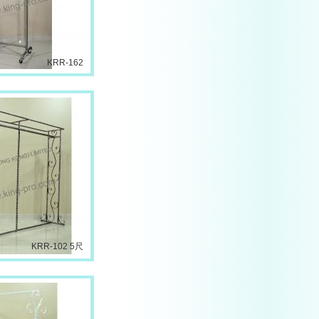
KRR-162
KRR-102 5尺