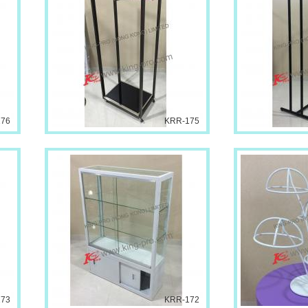
176
KRR-175
173
KRR-172