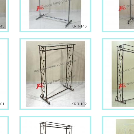
145
KRR-146
101
KRR-102