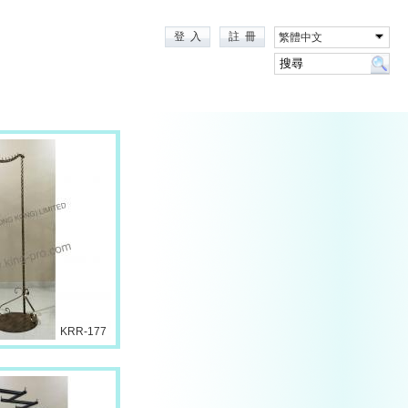
登 入
註 冊
繁體中文
KRR-177