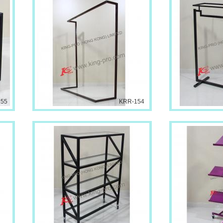
155
KRR-154