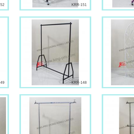
152
KRR-151
149
KRR-148