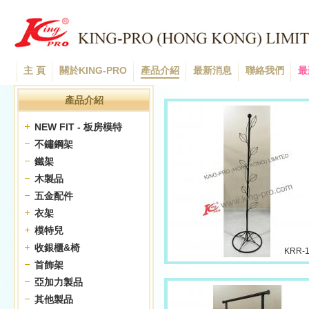
主 頁
關於KING-PRO
產品介紹
最新消息
聯絡我們
最
產品介紹
NEW FIT - 板房模特
不鏽鋼架
鐵架
木製品
五金配件
衣架
模特兒
收銀櫃&椅
KRR-
首飾架
亞加力製品
其他製品