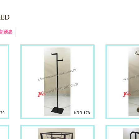
新優惠
179
KRR-178