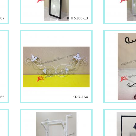
167
KRR-166-13
165
KRR-164