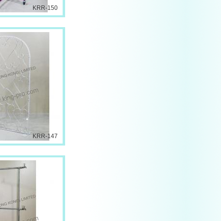
KRR-150
KRR-147