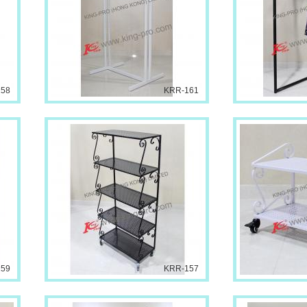
158
KRR-161
159
KRR-157