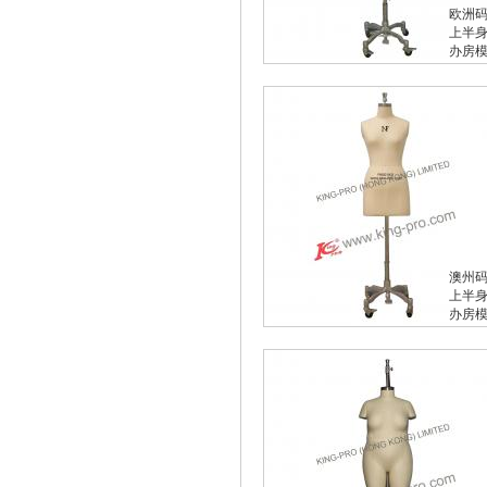
欧洲
上半
办房
澳州
上半
办房