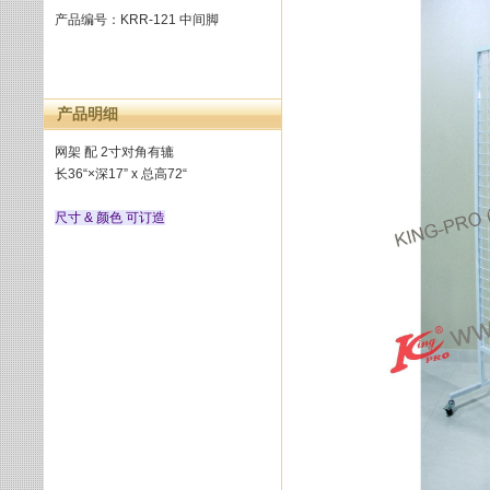
产品编号：KRR-121 中间脚
产品明细
网架 配 2寸对角有辘
长36“×深17” x 总高72“
尺寸 & 颜色 可订造